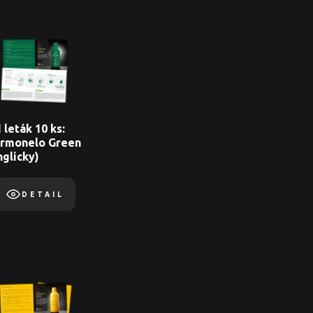
 leták 10 ks:
rmonelo Green
nglicky)
DETAIL