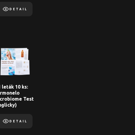
DETAIL
 leták 10 ks:
rmonelo
crobiome Test
nglicky)
DETAIL