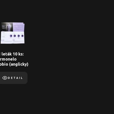
 leták 10 ks:
rmonelo
obio (anglicky)
DETAIL