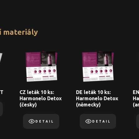
 materiály
IT
CZ leták 10 ks:
DE leták 10 ks:
EN
Harmonelo Detox
Harmonelo Detox
Ha
(česky)
(německy)
(a
DETAIL
DETAIL