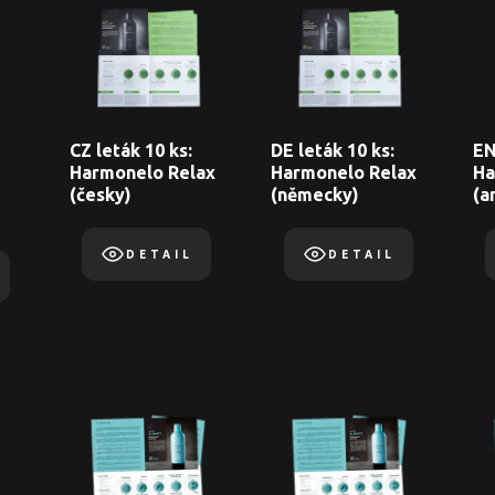
CZ leták 10 ks:
DE leták 10 ks:
EN
Harmonelo Relax
Harmonelo Relax
Ha
(česky)
(německy)
(a
DETAIL
DETAIL