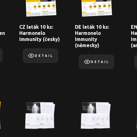
CZ leták 10 ks:
DE leták 10 ks:
EN
en
Harmonelo
Harmonelo
Ha
Immunity (česky)
Immunity
Im
(německy)
(a
DETAIL
DETAIL