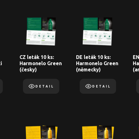
CZ leták 10 ks:
DE leták 10 ks:
EN
i
Harmonelo Green
Harmonelo Green
Ha
(česky)
(německy)
(a
DETAIL
DETAIL