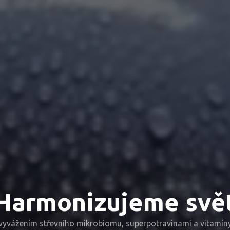
Harmonizujeme svě
vyvážením střevního mikrobiomu, superpotravinami a vitamín