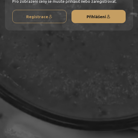
Pro zobrazení ceny se musíte přihlásit nebo zaregistrovat.
Registrace
Přihlášení