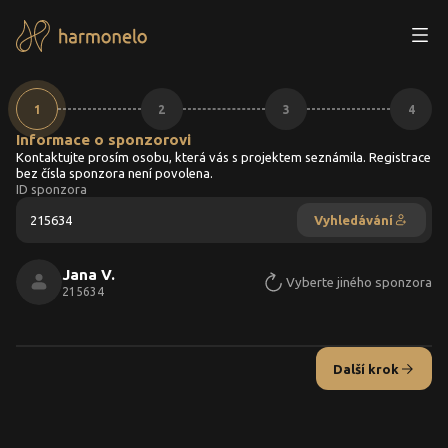
Registrace - krok 1
1
2
3
4
Informace o sponzorovi
Kontaktujte prosím osobu, která vás s projektem seznámila. Registrace
bez čísla sponzora není povolena.
ID sponzora
Vyhledávání
Jana V.
Vyberte jiného sponzora
215634
Další krok