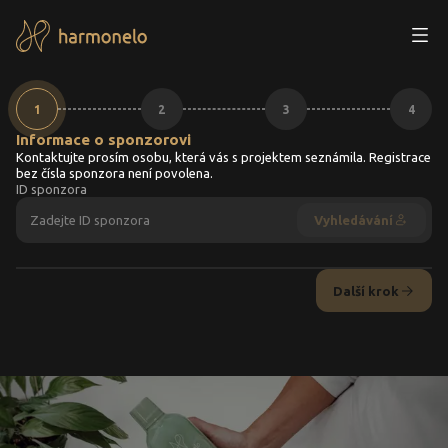
Registrace - krok 1
1
2
3
4
Informace o sponzorovi
Kontaktujte prosím osobu, která vás s projektem seznámila. Registrace
bez čísla sponzora není povolena.
ID sponzora
Vyhledávání
Další krok