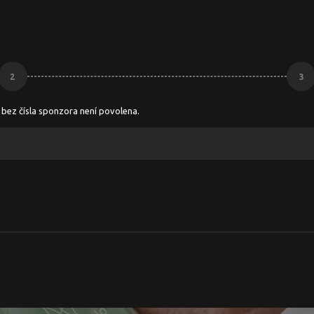
2
3
 bez čísla sponzora není povolena.