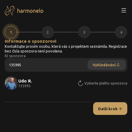
Registrace - krok 1
1
2
3
4
Informace o sponzorovi
Kontaktujte prosím osobu, která vás s projektem seznámila. Registrace
bez čísla sponzora není povolena.
ID sponzora
Vyhledávání
Udo R.
Vyberte jiného sponzora
135995
Další krok