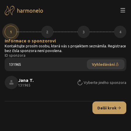
Registrace - krok 1
1
2
3
4
Informace o sponzorovi
Kontaktujte prosím osobu, která vás s projektem seznámila. Registrace
bez čísla sponzora není povolena.
ID sponzora
Vyhledávání
Jana T.
Vyberte jiného sponzora
131965
Další krok