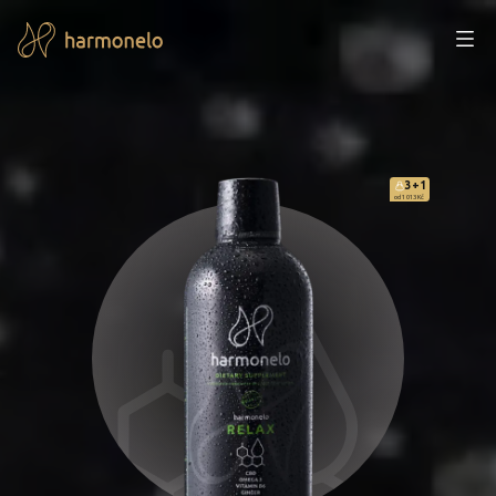
3+1
od 1 013 Kč