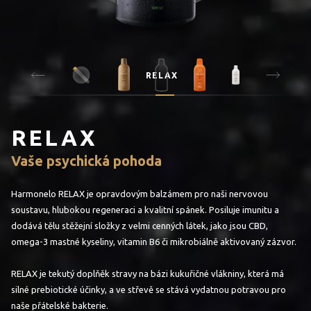
RELAX
RELAX
Vaše psychická pohoda
Harmonelo RELAX je opravdovým balzámem pro naši nervovou
soustavu, hlubokou regeneraci a kvalitní spánek. Posiluje imunitu a
dodává tělu stěžejní složky z velmi cenných látek, jako jsou CBD,
omega-3 mastné kyseliny, vitamin B6 či mikrobiálně aktivovaný zázvor.
RELAX je tekutý doplňěk stravy na bázi kukuřičné vlákniny, která má
silné prebiotické účinky, a ve střevě se stává vydatnou potravou pro
naše přátelské bakterie.