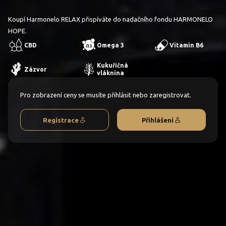
Koupí Harmonelo RELAX přispíváte do nadačního fondu HARMONELO
HOPE.
CBD
Omega 3
Vitamin B6
Kukuřičná
Zázvor
vláknina
Pro zobrazení ceny se musíte přihlásit nebo zaregistrovat.
Registrace
Přihlášení