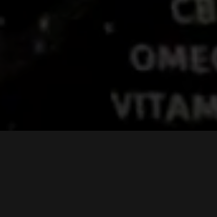
Hlavní výhody:
vysoká biologická dostupnost aktivních složek
bez sóji
100% bez umělých barviv
bez lepku
bez laktózy